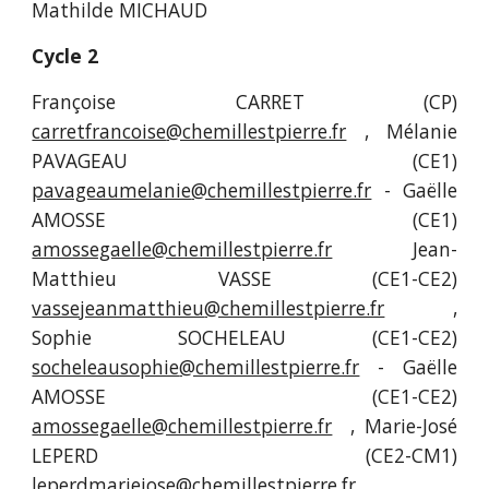
Mathilde MICHAUD
Cycle 2
Françoise CARRET (CP)
carretfrancoise
@chemillestpierre.fr
, Mélanie
PAVAGEAU (CE1)
pavageaumelanie
@chemillestpierre.fr
- Gaëlle
AMOSSE (CE1)
amossegaelle@chemillestpierre.fr
Jean-
Matthieu VASSE (CE1-CE2)
vassejeanmatthieu
@chemillestpierre.fr
,
Sophie SOCHELEAU (CE1-CE2)
socheleausophie
@chemillestpierre.fr
-
Gaëlle
AMOSSE (CE1-CE2)
amossegaelle@chemillestpierre.fr
, Marie-José
LEPERD (CE2-CM1)
leperdmariejose@chemillestpierre.fr