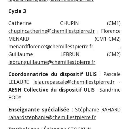
Cycle 3
Catherine CHUPIN (CM1)
chupincatherine@chemillestpierre.fr
, Florence
MENARD (CM1-CM2)
menardflorence@chemillestpierre.fr
,
Guillaume LEBRUN (CM
2
)
lebrunguillaume@chemillestpierre.fr
Coordonnatrice du dispositif ULIS
: Pascale
LELAURE
lelaurepascale
@chemillestpierre.fr
-
AESH Collective du dispositif ULIS
: Sandrine
BODY
Enseignante spécialisée
: Stéphanie RAHARD
rahardstephanie@chemillestpierre.fr