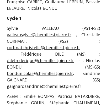
Françoise CARRET, Guillaume LEBRUN, Pascale
LELAURE, Nicolas BONDU
Cycle 1
Sylvie VALLEAU (PS1-PS2)
valleausylvie
@chemillestpierre.f
r
, Christelle
CORFMAT, (PS2) :
corfmatchristelle
@chemillestpierre.fr
Frédérique DILE (MS) :
dilefrederique
@chemillestpierre.fr
- , Nicolas
BONDU (MS-GS)
bondunicolas
@chemillestpierre.fr
, Sandrine
GAIGNARD (GS)
gaignardsandrine@chemillestpierre.fr
ASEM : Emilie BOMPAS, Patricia BATARDIERE,
Stéphanie GOUIN, Stéphanie CHALUMEAU,