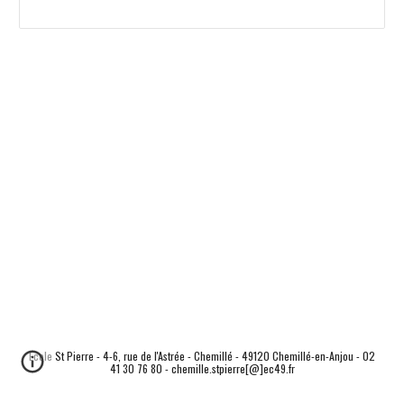
Ecole St Pierre - 4-6, rue de l'Astrée - Chemillé - 49120 Chemillé-en-Anjou - 02
41 30 76 80 - chemille.stpierre[@]ec49.fr